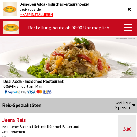
Deine Desi Adda - Indisches Restaurant-App!
desi-adda.de
>> APP INSTALLIEREN
Bestellung heute ab 08:00 Uhr möglich
Desi Adda - Indisches Restaurant
60594 Frankfurt am Main
weitere
Reis-Spezialitäten
Speisen
Jeera Reis
gebratener Basmati-Reis mit Kümmel, Butter und
5.90
Ceshewkernen