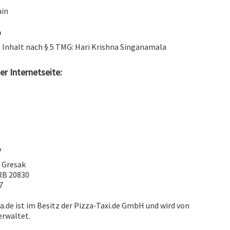
ain
n Inhalt nach § 5 TMG: Hari Krishna Singanamala
er Internetseite:
o Gresak
RB 20830
7
.de ist im Besitz der Pizza-Taxi.de GmbH und wird von
erwaltet.