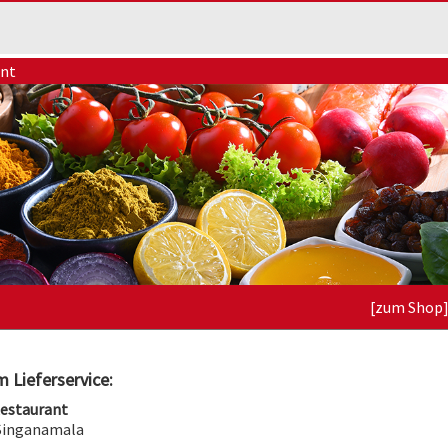
ant
[zum Shop
 Lieferservice:
Restaurant
 Singanamala