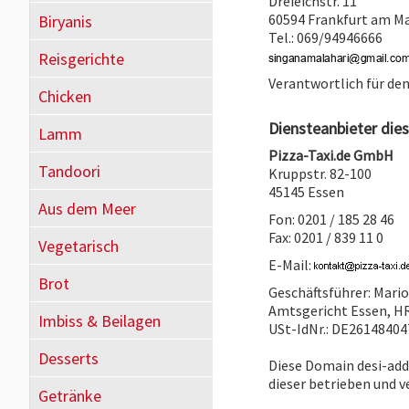
Dreieichstr. 11
60594 Frankfurt am M
Biryanis
Tel.: 069/94946666
Reisgerichte
Verantwortlich für de
Chicken
Diensteanbieter dies
Lamm
Pizza-Taxi.de GmbH
Tandoori
Kruppstr. 82-100
45145 Essen
Aus dem Meer
Fon: 0201 / 185 28 46
Fax: 0201 / 839 11 0
Vegetarisch
E-Mail:
Brot
Geschäftsführer: Mari
Amtsgericht Essen, H
Imbiss & Beilagen
USt-IdNr.: DE26148404
Desserts
Diese Domain desi-adda
dieser betrieben und v
Getränke